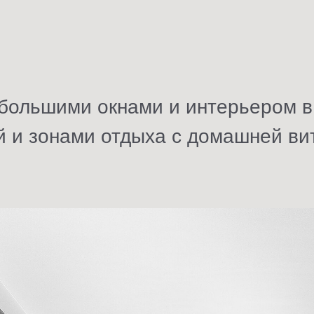
#забота #профессионализм
#открытость #энергия #тепло
 большими окнами и интерьером в
й и зонами отдыха с домашней ви