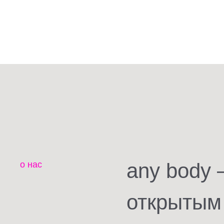
any body
о нас
открытым 