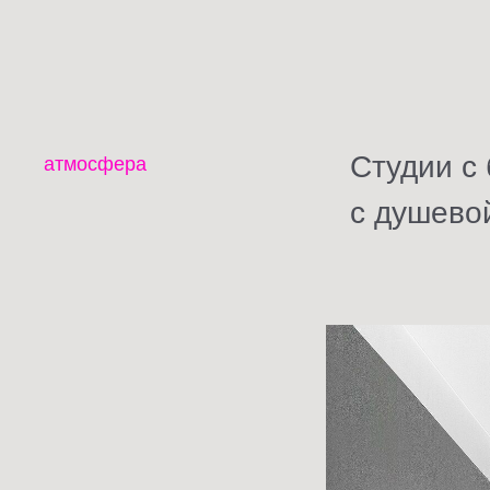
Студии с
атмосфера
с душево